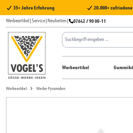
 Hauptinhalt springen
Zur Suche springen
Zur Hauptnavigation springen
35+ Jahre Erfahrung
20.000+ zufrieden
07642 / 90 00-11
Werbeartikel
|
Service
|
Neuheiten
|
Werbeartikel
Gummibä
Werbeartikel
Werbe-Pyramiden
Bildergalerie überspringen