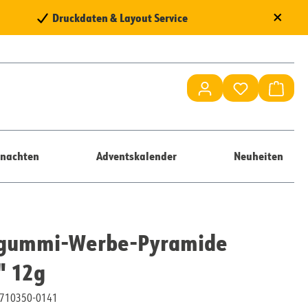
×
Druckdaten & Layout Service
Du hast 0 Pr
Waren
nachten
Adventskalender
Neuheiten
tgummi-Werbe-Pyramide
" 12g
10710350-0141