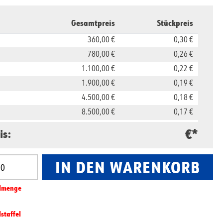
Gesamtpreis
Stückpreis
360,00 €
0,30 €
780,00 €
0,26 €
1.100,00 €
0,22 €
1.900,00 €
0,19 €
4.500,00 €
0,18 €
8.500,00 €
0,17 €
16.000,00 €
0,16 €
€*
is:
IN DEN WARENKORB
nzahl: Gib den gewünschten Wert ein oder benut
l­­menge
lstaffel