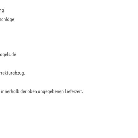
ung
rschläge
vogels.de
orrekturabzug.
 innerhalb der oben angegebenen Lieferzeit.