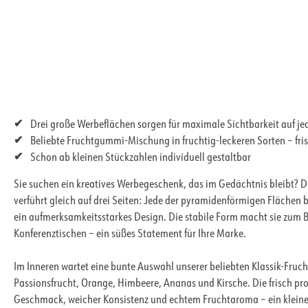
Drei große Werbeflächen sorgen für maximale Sichtbarkeit auf je
Beliebte Fruchtgummi-Mischung in fruchtig-leckeren Sorten – fris
Schon ab kleinen Stückzahlen individuell gestaltbar
Sie suchen ein kreatives Werbegeschenk, das im Gedächtnis bleibt
verführt gleich auf drei Seiten: Jede der pyramidenförmigen Flächen b
ein aufmerksamkeitsstarkes Design. Die stabile Form macht sie zum 
Konferenztischen – ein süßes Statement für Ihre Marke.
Im Inneren wartet eine bunte Auswahl unserer beliebten Klassik-Fr
Passionsfrucht, Orange, Himbeere, Ananas und Kirsche. Die frisch p
Geschmack, weicher Konsistenz und echtem Fruchtaroma – ein kleines