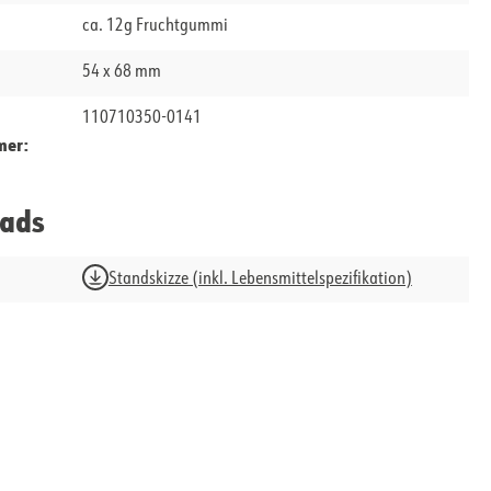
ca. 12g Fruchtgummi
54 x 68 mm
110710350-0141
mer:
ads
Standskizze (inkl. Lebensmittelspezifikation)