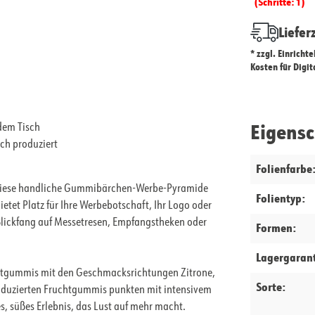
(Schritte: 1)
Liefer
* zzgl. Einricht
Kosten für Digi
Eigens
dem Tisch
ch produziert
Folienfarbe
? Diese handliche Gummibärchen-Werbe-Pyramide
Folientyp:
ietet Platz für Ihre Werbebotschaft, Ihr Logo oder
Blickfang auf Messetresen, Empfangstheken oder
Formen:
Lagergarant
uchtgummis mit den Geschmacksrichtungen Zitrone,
Sorte:
roduzierten Fruchtgummis punkten mit intensivem
, süßes Erlebnis, das Lust auf mehr macht.