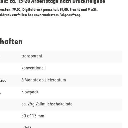
zeit: ca. 15-20 Arbeitstage nach Druckfreigabe
ekosten: 79,00, Digitaldruck pauschal: 89,00, Fracht und MwSt.
taldruck entfallen bei unverändertem Folgeauftrag.
chaften
:
transparent
konventionell
ie:
6 Monate ab Lieferdatum
:
Flowpack
ca. 25g Vollmilchschokolade
50 x 113 mm