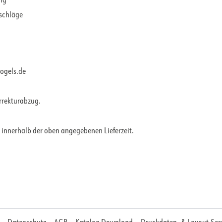
ung
rschläge
vogels.de
orrekturabzug.
 innerhalb der oben angegebenen Lieferzeit.