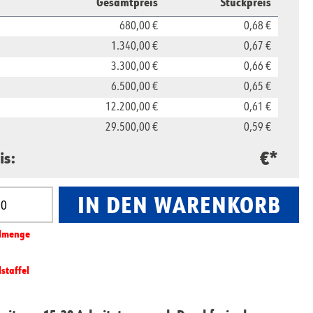
Gesamtpreis
Stückpreis
680,00 €
0,68 €
1.340,00 €
0,67 €
3.300,00 €
0,66 €
6.500,00 €
0,65 €
12.200,00 €
0,61 €
29.500,00 €
0,59 €
€*
is:
IN DEN WARENKORB
nzahl: Gib den gewünschten Wert ein oder benut
l­­menge
lstaffel