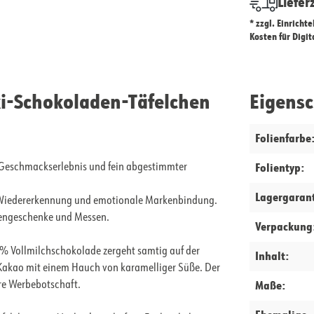
Liefer
* zzgl. Einricht
Kosten für Digi
i-Schokoladen-Täfelchen
Eigens
Folienfarbe
Folientyp:
Geschmackserlebnis und fein abgestimmter
Lagergarant
t Wiedererkennung und emotionale Markenbindung.
ndengeschenke und Messen.
Verpackung
5 % Vollmilchschokolade zergeht samtig auf der
Inhalt:
Kakao mit einem Hauch von karamelliger Süße. Der
Maße:
hre Werbebotschaft.