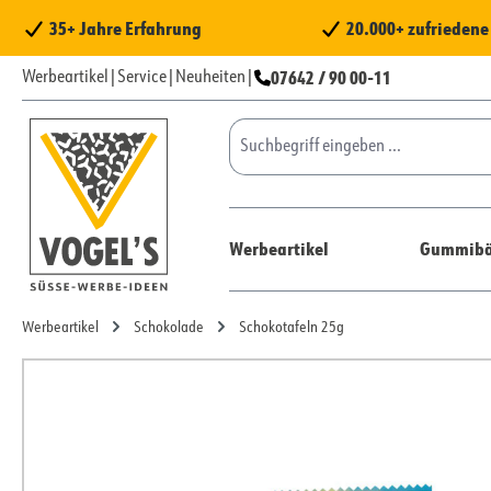
 Hauptinhalt springen
Zur Suche springen
Zur Hauptnavigation springen
35+ Jahre Erfahrung
20.000+ zufrieden
07642 / 90 00-11
Werbeartikel
|
Service
|
Neuheiten
|
Werbeartikel
Gummibä
Werbeartikel
Schokolade
Schokotafeln 25g
Bildergalerie überspringen