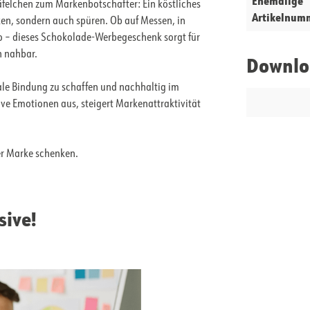
Ehemalige
äfelchen zum Markenbotschafter: Ein köstliches
Artikelnum
en, sondern auch spüren. Ob auf Messen, in
o – dieses Schokolade-Werbegeschenk sorgt für
h nahbar.
Downlo
le Bindung zu schaffen und nachhaltig im
ive Emotionen aus, steigert Markenattraktivität
er Marke schenken.
sive!