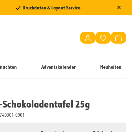
×
Druckdaten & Layout Service
Du hast 0 Pr
Waren
nachten
Adventskalender
Neuheiten
Schokoladentafel 25g
10740301-0001