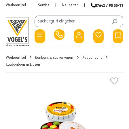
07642 / 90 00-11
Werbeartikel
|
Service
|
Neuheiten
|
Zum Hauptinhalt springen
Du hast 0 Pro
War
Werbeartikel
Bonbons & Zuckerwaren
Kaubonbons
Kaubonbons in Dosen
Bildergalerie überspringen