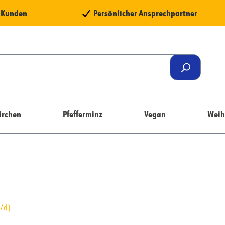
e Kunden
Persönlicher Ansprechpartner
rchen
Pfefferminz
Vegan
Weih
w/d)