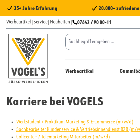
 Hauptinhalt springen
Zur Suche springen
Zur Hauptnavigation springen
35+ Jahre Erfahrung
20.000+ zufrieden
07642 / 90 00-11
Werbeartikel
|
Service
|
Neuheiten
|
Werbeartikel
Gummibä
Karriere bei VOGELS
Werkstudent / Praktikum Marketing & E-Commerce (m/w/d)
Sachbearbeiter Kundenservice & Vertriebsinnendienst B2B (m/
Callcenter- / Telemarketing Mitarbeiter (m/w/d)