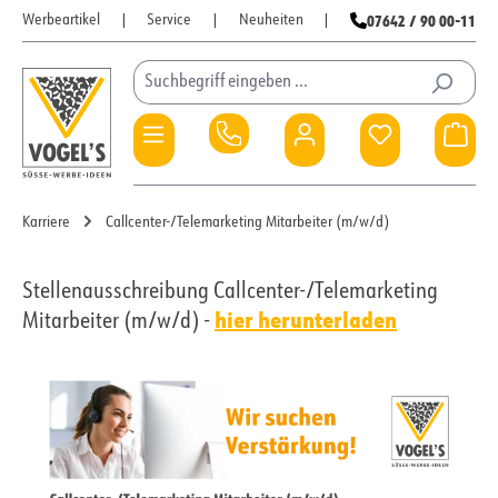
07642 / 90 00-11
Werbeartikel
|
Service
|
Neuheiten
|
Zum Hauptinhalt springen
Du hast 0 Pro
War
Karriere
Callcenter-/Telemarketing Mitarbeiter (m/w/d)
Stellenausschreibung Callcenter-/Telemarketing
hier herunterladen
Mitarbeiter (m/w/d) -