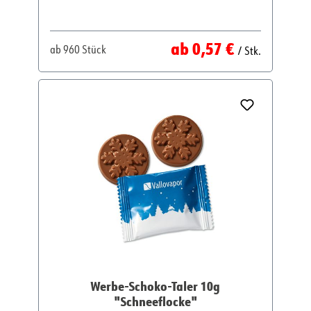
Regulärer Preis:
ab
0,57 €
ab
960 Stück
/ Stk.
Werbe-Schoko-Taler 10g
"Schneeflocke"