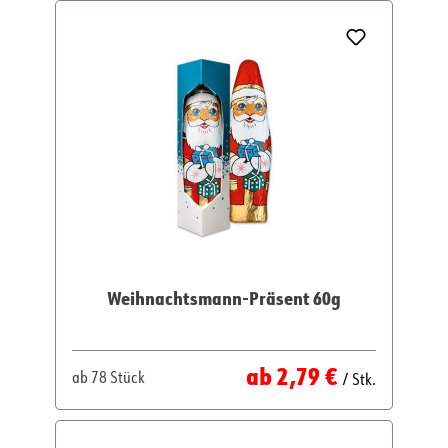
Weihnachtsmann-Präsent 60g
Regulärer Preis:
ab
2,79 €
ab
78 Stück
/ Stk.