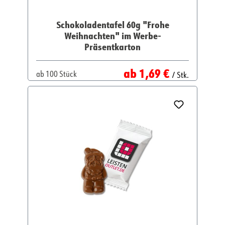
Schokoladentafel 60g "Frohe
Weihnachten" im Werbe-
Präsentkarton
Regulärer Preis:
ab
1,69 €
ab
100 Stück
/ Stk.