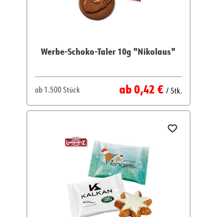
Werbe-Schoko-Taler 10g "Nikolaus"
Regulärer Preis:
ab
0,42 €
ab
1.500 Stück
/ Stk.