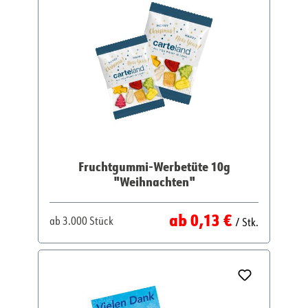
Fruchtgummi-Werbetüte 10g
"Weihnachten"
Regulärer Preis:
ab
0,13 €
ab
3.000 Stück
/ Stk.