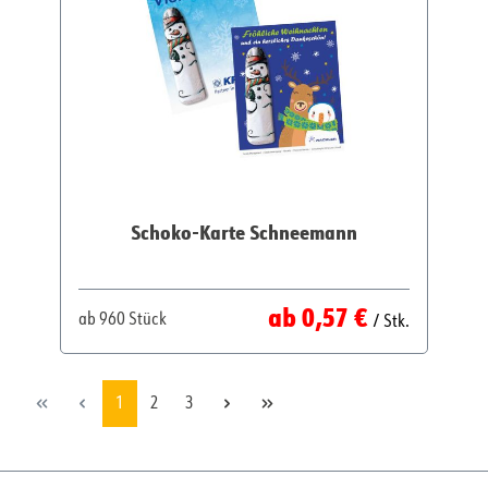
Schoko-Karte Schneemann
Regulärer Preis:
ab
0,57 €
ab
960 Stück
/ Stk.
Seite
Seite
Seite
1
2
3