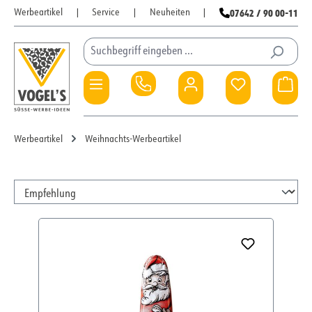
07642 / 90 00-11
Werbeartikel
|
Service
|
Neuheiten
|
Zum Hauptinhalt springen
Du hast 0 Pro
War
Werbeartikel
Weihnachts-Werbeartikel