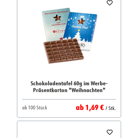
Schokoladentafel 60g im Werbe-
Präsentkarton "Weihnachten"
Regulärer Preis:
ab
1,69 €
ab
100 Stück
/ Stk.