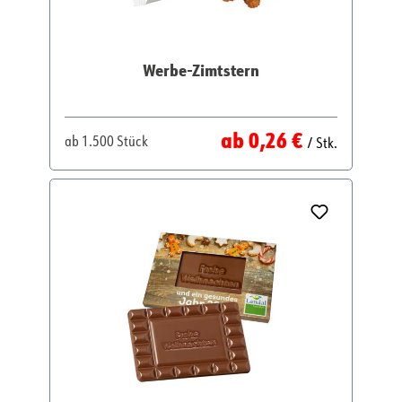
Werbe-Zimtstern
Regulärer Preis:
ab
0,26 €
ab
1.500 Stück
/ Stk.