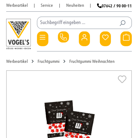
07642 / 90 00-11
Werbeartikel
|
Service
|
Neuheiten
|
Zum Hauptinhalt springen
Du hast 0 Pro
War
Werbeartikel
Fruchtgummi
Fruchtgummi Weihnachten
Bildergalerie überspringen