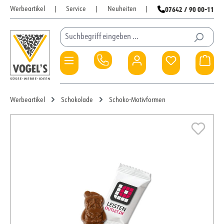
07642 / 90 00-11
Werbeartikel
|
Service
|
Neuheiten
|
Zum Hauptinhalt springen
Du hast 0 Pro
War
Werbeartikel
Schokolade
Schoko-Motivformen
Bildergalerie überspringen