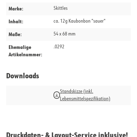
Marke:
Skittles
Inhalt:
ca. 12g Kaubonbon "sauer"
Maße:
54 x 68 mm
Ehemalige
.0292
Artikelnummer:
Downloads
Standskizze (inkl.
Lebensmittelspezifikation)
Druckdaten- & Layout-Service inklusive!