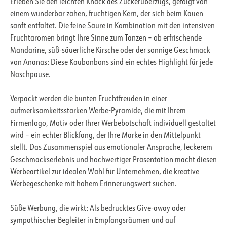
Erleben Sie den leichten Knack des Zuckerüberzugs, gefolgt von
einem wunderbar zähen, fruchtigen Kern, der sich beim Kauen
sanft entfaltet. Die feine Säure in Kombination mit den intensiven
Fruchtaromen bringt Ihre Sinne zum Tanzen – ob erfrischende
Mandarine, süß-säuerliche Kirsche oder der sonnige Geschmack
von Ananas: Diese Kaubonbons sind ein echtes Highlight für jede
Naschpause.
Verpackt werden die bunten Fruchtfreuden in einer
aufmerksamkeitsstarken Werbe-Pyramide, die mit Ihrem
Firmenlogo, Motiv oder Ihrer Werbebotschaft individuell gestaltet
wird – ein echter Blickfang, der Ihre Marke in den Mittelpunkt
stellt. Das Zusammenspiel aus emotionaler Ansprache, leckerem
Geschmackserlebnis und hochwertiger Präsentation macht diesen
Werbeartikel zur idealen Wahl für Unternehmen, die kreative
Werbegeschenke mit hohem Erinnerungswert suchen.
Süße Werbung, die wirkt: Als bedrucktes Give-away oder
sympathischer Begleiter in Empfangsräumen und auf