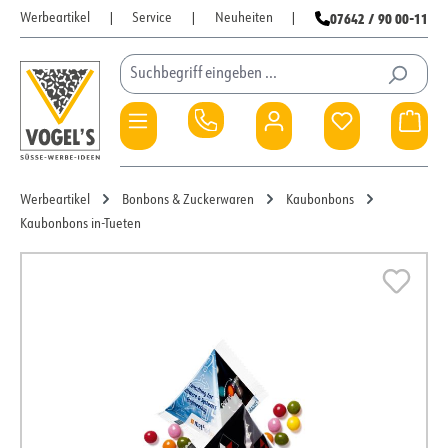
07642 / 90 00-11
Werbeartikel
|
Service
|
Neuheiten
|
Zum Hauptinhalt springen
Du hast 0 Pro
War
Werbeartikel
Bonbons & Zuckerwaren
Kaubonbons
Kaubonbons in-Tueten
Bildergalerie überspringen