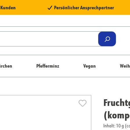
e Kunden
Persönlicher Ansprechpartner
rchen
Pfefferminz
Vegan
Weih
Frucht
(kompo
Inhalt: 10 g (