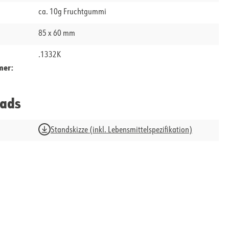
ca. 10g Fruchtgummi
85 x 60 mm
.1332K
mer:
ads
Standskizze (inkl. Lebensmittelspezifikation)