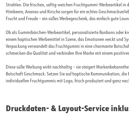
Strahlen. Die frischen, saftig-weichen Fruchtgummi-Werbeartikel in d
Himbeere, Ananas und Kirsche sorgen für ein echtes Geschmackserlebni
Frucht und Freude – ein süßes Werbegeschenk, das einfach gute Lau
Ob als Gummibärchen-Werbeartikel, personalisierte Bonbons oder kre
einem haptischen Werbemittel in Szene, das Emotionen weckt und Sym
Verpackung verwandelt das Fruchtgummi in eine charmante Botschaf
schmecken die Qualität und verbinden Ihre Marke mit einem positiv
Diese süße Werbung wirkt nachhaltig – sie steigert Markenbekannthei
Botschaft Geschmack. Setzen Sie auf haptische Kommunikation, die Her
individuellen Fruchtgummis mit Logo, frisch produziert und ganz nac
Druckdaten- & Layout-Service inklu