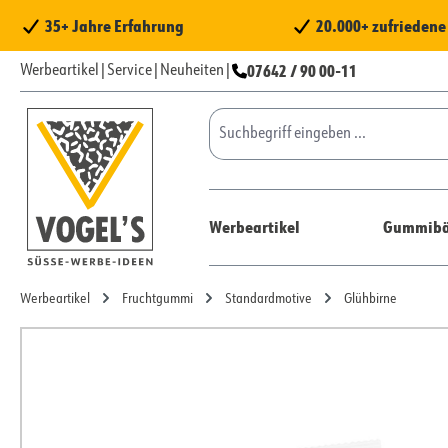
 Hauptinhalt springen
Zur Suche springen
Zur Hauptnavigation springen
35+ Jahre Erfahrung
20.000+ zufrieden
07642 / 90 00-11
Werbeartikel
|
Service
|
Neuheiten
|
Werbeartikel
Gummibä
Werbeartikel
Fruchtgummi
Standardmotive
Glühbirne
Bildergalerie überspringen