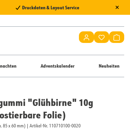
×
Druckdaten & Layout Service
Du hast 0 Pr
Waren
nachten
Adventskalender
Neuheiten
gummi "Glühbirne" 10g
stierbare Folie)
ca. 85 x 60 mm)
|
Artikel-Nr. 110710100-0020