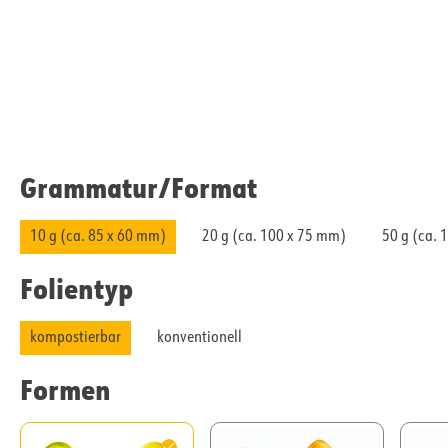
Grammatur/​Format
10 g (ca. 85 x 60 mm)
20 g (ca. 100 x 75 mm)
50 g (ca. 
Folientyp
kompostierbar
konventionell
Formen