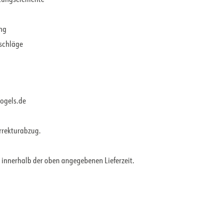
ung
rschläge
vogels.de
orrekturabzug.
 innerhalb der oben angegebenen Lieferzeit.