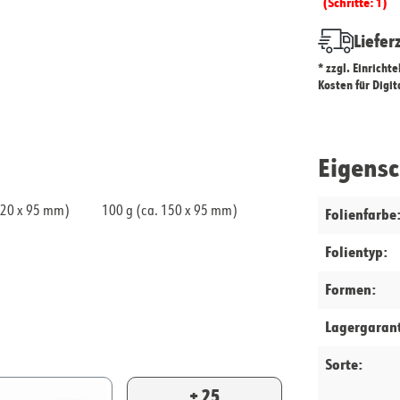
(Schritte: 1)
Liefer
* zzgl. Einricht
Kosten für Digi
Eigens
120 x 95 mm)
100 g (ca. 150 x 95 mm)
Folienfarbe
Folientyp:
Formen:
Lagergarant
Sorte:
+ 25