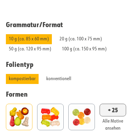
Grammatur/​Format
10 g (ca. 85 x 60 mm)
20 g (ca. 100 x 75 mm)
50 g (ca. 120 x 95 mm)
100 g (ca. 150 x 95 mm)
Folientyp
kompostierbar
konventionell
Formen
+ 25
Alle Motive
ansehen