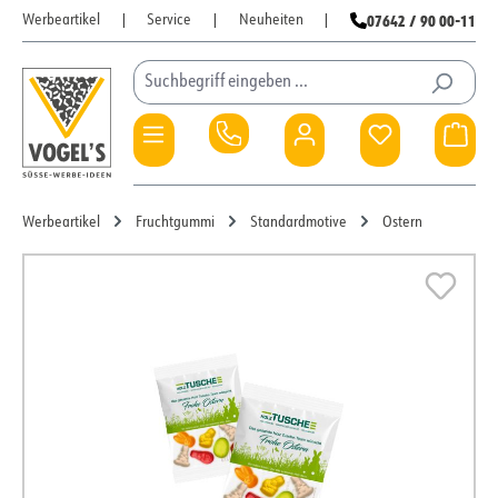
07642 / 90 00-11
Werbeartikel
|
Service
|
Neuheiten
|
Zum Hauptinhalt springen
Du hast 0 Pro
War
Werbeartikel
Fruchtgummi
Standardmotive
Ostern
Bildergalerie überspringen