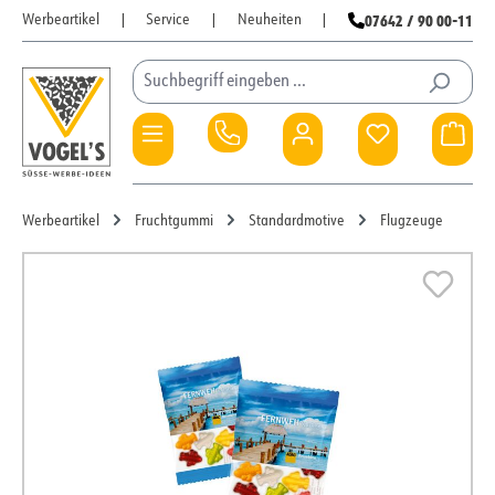
07642 / 90 00-11
Werbeartikel
|
Service
|
Neuheiten
|
Zum Hauptinhalt springen
Du hast 0 Pro
War
Werbeartikel
Fruchtgummi
Standardmotive
Flugzeuge
Bildergalerie überspringen