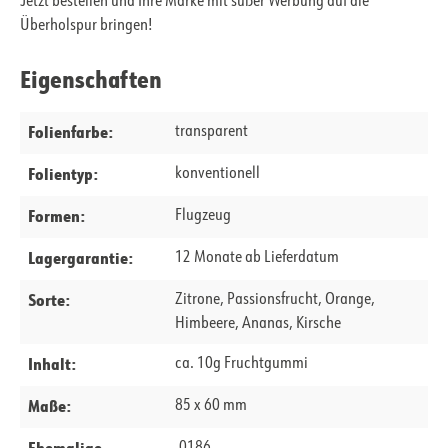
Jetzt bestellen und Ihre Marke mit süßer Werbung auf die
Überholspur bringen!
Eigenschaften
Folienfarbe:
transparent
Folientyp:
konventionell
Formen:
Flugzeug
Lagergarantie:
12 Monate ab Lieferdatum
Sorte:
Zitrone, Passionsfrucht, Orange,
Himbeere, Ananas, Kirsche
Inhalt:
ca. 10g Fruchtgummi
Maße:
85 x 60 mm
Ehemalige