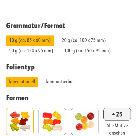
Grammatur/​Format
10 g (ca. 85 x 60 mm)
20 g (ca. 100 x 75 mm)
50 g (ca. 120 x 95 mm)
100 g (ca. 150 x 95 mm)
Folientyp
konventionell
kompostierbar
Formen
+ 25
Alle Motive
ansehen