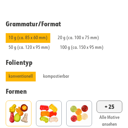
Grammatur/​Format
10 g (ca. 85 x 60 mm)
20 g (ca. 100 x 75 mm)
50 g (ca. 120 x 95 mm)
100 g (ca. 150 x 95 mm)
Folientyp
konventionell
kompostierbar
Formen
+ 25
Alle Motive
ansehen