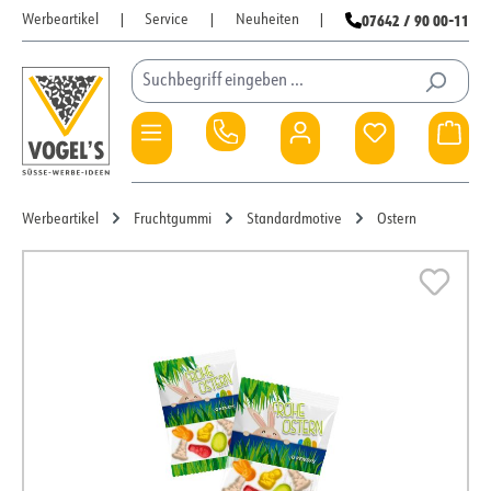
07642 / 90 00-11
Werbeartikel
|
Service
|
Neuheiten
|
Zum Hauptinhalt springen
Du hast 0 Pro
War
Werbeartikel
Fruchtgummi
Standardmotive
Ostern
Bildergalerie überspringen