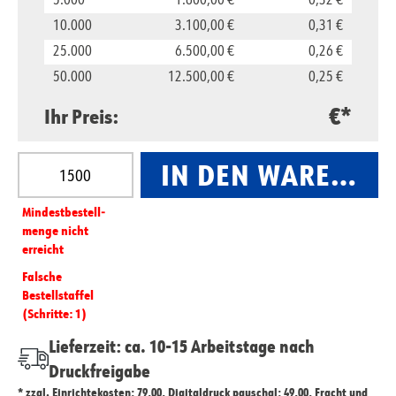
5.000
1.600,00 €
0,32 €
10.000
3.100,00 €
0,31 €
25.000
6.500,00 €
0,26 €
50.000
12.500,00 €
0,25 €
€*
Ihr Preis:
Produkt Anzahl: Gib den gewünschten Wert ein oder
IN DEN WARENKO
Mindest­­bestell­­
menge nicht
erreicht
Falsche
Bestellstaffel
(Schritte: 1)
Lieferzeit: ca. 10-15 Arbeitstage nach
Druckfreigabe
* zzgl. Einrichtekosten: 79,00, Digitaldruck pauschal: 49,00, Fracht und