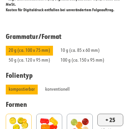
MwSt.
Kosten für Digitaldruck entfallen bei unverändertem Folgeauftrag.
Grammatur/​Format
20 g (ca. 100 x 75 mm)
10 g (ca. 85 x 60 mm)
50 g (ca. 120 x 95 mm)
100 g (ca. 150 x 95 mm)
Folientyp
kompostierbar
konventionell
Formen
+ 25