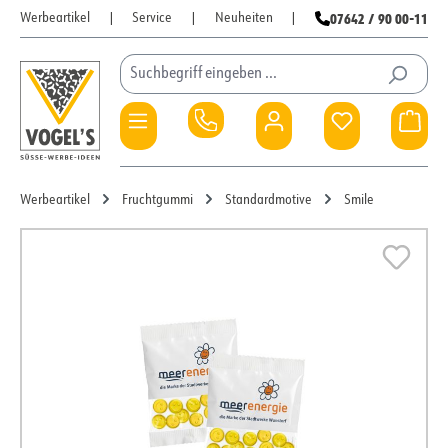
07642 / 90 00-11
Werbeartikel
|
Service
|
Neuheiten
|
Zum Hauptinhalt springen
Du hast 0 Pro
War
Werbeartikel
Fruchtgummi
Standardmotive
Smile
Bildergalerie überspringen