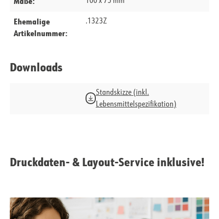
Maße:
100 x 75 mm
Ehemalige
.1323Z
Artikelnummer:
Downloads
Standskizze (inkl.
Lebensmittelspezifikation)
Druckdaten- & Layout-Service inklusive!