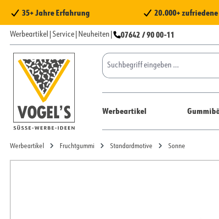
 Hauptinhalt springen
Zur Suche springen
Zur Hauptnavigation springen
35+ Jahre Erfahrung
20.000+ zufrieden
07642 / 90 00-11
Werbeartikel
|
Service
|
Neuheiten
|
Werbeartikel
Gummibä
Werbeartikel
Fruchtgummi
Standardmotive
Sonne
Bildergalerie überspringen