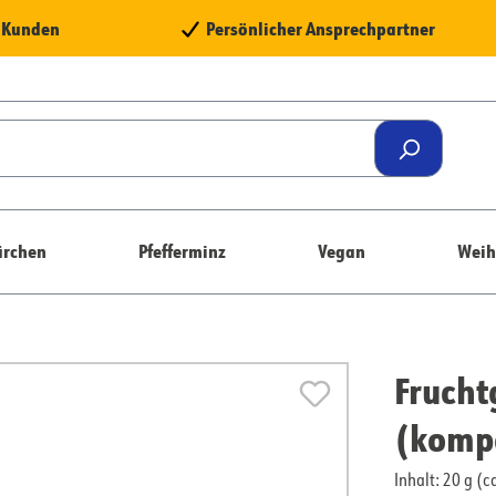
e Kunden
Persönlicher Ansprechpartner
rchen
Pfefferminz
Vegan
Weih
Fruch
(kompo
Inhalt: 20 g (