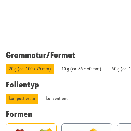
Grammatur/​Format
20 g (ca. 100 x 75 mm)
10 g (ca. 85 x 60 mm)
50 g (ca. 
Folientyp
kompostierbar
konventionell
Formen