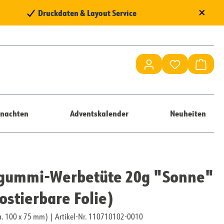
×
Druckdaten & Layout Service
Du hast 0 Pr
Waren
nachten
Adventskalender
Neuheiten
tgummi-Werbetüte 20g "Sonne"
stierbare Folie)
ca. 100 x 75 mm)
|
Artikel-Nr. 110710102-0010