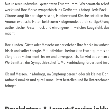
Mit unseren individuell gestalteten Fruchtgummi-Werbemitteln schaff
weckt und Ihre Marke sympathisch ins Gedächtnis bringt. Jede Packung
Zitrone sorgt für spritzige Frische, Himbeere und Kirsche entfalten i
Ananas exotische Noten beisteuern – abgerundet durch saftige Orange
authentischen Geschmack und ein angenehm weiches Kaugefühl, das
macht.
Ihre Kunden, Gäste oder Messebesucher erleben Ihre Marke im wahrst
frisch und voller Energie. Mit individuell bedruckten Fruchtgummis br
Zielgruppe – charmant, lecker und unvergesslich. So wird aus einem
Werbemittel, das Sympathie schafft, Markenbindung fördert und im G
Ob auf Messen, in Mailings, im Empfangsbereich oder als kleines Da
Aufmerksamkeit und gute Laune. Jetzt bestellen und Ihr Unternehme
bringen!
Druckdaten- & Layout-Service inklu