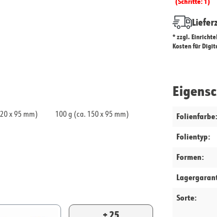
(Schritte: 1)
Liefer
* zzgl. Einricht
Kosten für Digi
Eigens
120 x 95 mm)
100 g (ca. 150 x 95 mm)
Folienfarbe
Folientyp:
Formen:
Lagergarant
Sorte:
+ 25