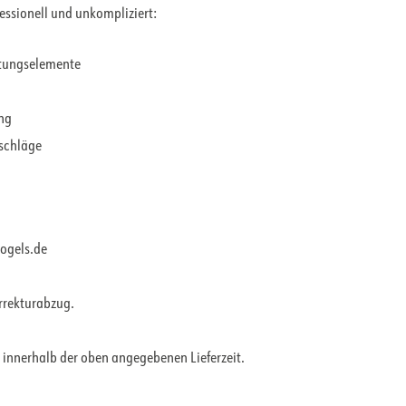
fessionell und unkompliziert:
ltungselemente
ung
rschläge
vogels.de
orrekturabzug.
 innerhalb der oben angegebenen Lieferzeit.