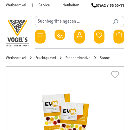
07642 / 90 00-11
Werbeartikel
|
Service
|
Neuheiten
|
Zum Hauptinhalt springen
Du hast 0 Pro
War
Werbeartikel
Fruchtgummi
Standardmotive
Sonne
Bildergalerie überspringen