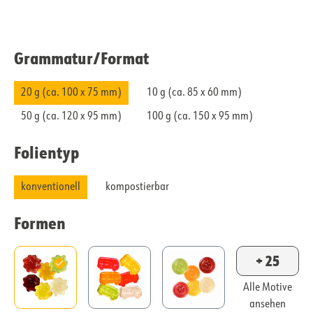
Grammatur/​Format
20 g (ca. 100 x 75 mm)
10 g (ca. 85 x 60 mm)
50 g (ca. 120 x 95 mm)
100 g (ca. 150 x 95 mm)
Folientyp
konventionell
kompostierbar
Formen
+ 25
Alle Motive
ansehen