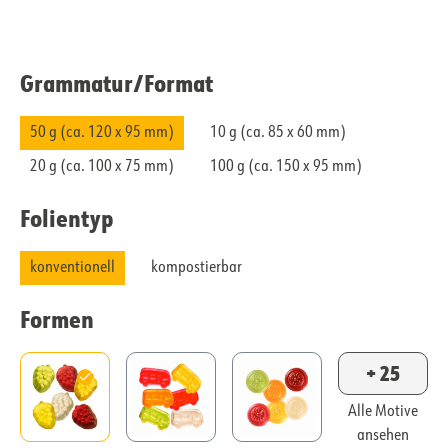
Grammatur/​Format
50 g (ca. 120 x 95 mm)
10 g (ca. 85 x 60 mm)
20 g (ca. 100 x 75 mm)
100 g (ca. 150 x 95 mm)
Folientyp
konventionell
kompostierbar
Formen
+ 25
Alle Motive
ansehen