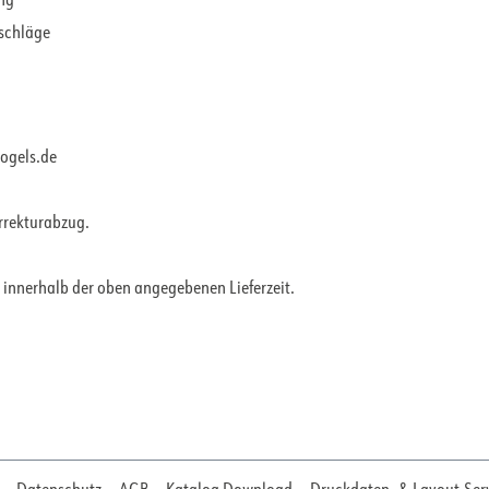
ung
rschläge
vogels.de
orrekturabzug.
 innerhalb der oben angegebenen Lieferzeit.