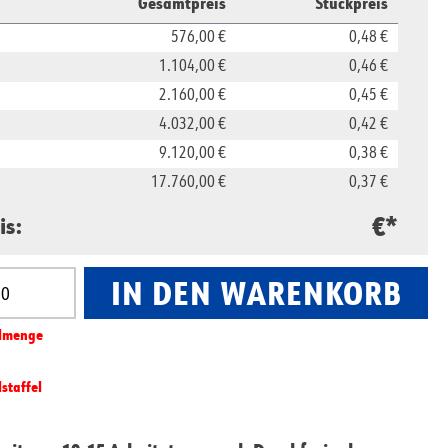
Gesamtpreis
Stückpreis
576,00 €
0,48 €
1.104,00 €
0,46 €
2.160,00 €
0,45 €
4.032,00 €
0,42 €
9.120,00 €
0,38 €
17.760,00 €
0,37 €
€*
is:
IN DEN WARENKORB
nzahl: Gib den gewünschten Wert ein oder benut
l­­menge
lstaffel