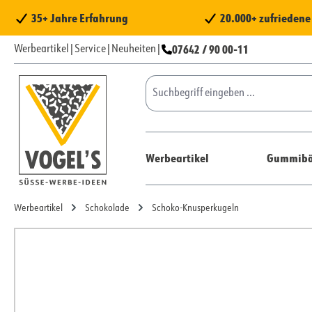
 Hauptinhalt springen
Zur Suche springen
Zur Hauptnavigation springen
35+ Jahre Erfahrung
20.000+ zufrieden
07642 / 90 00-11
Werbeartikel
|
Service
|
Neuheiten
|
Werbeartikel
Gummibä
Werbeartikel
Schokolade
Schoko-Knusperkugeln
Bildergalerie überspringen