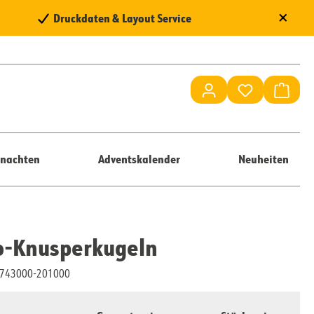
×
Druckdaten & Layout Service
Du hast 0 Pr
Waren
nachten
Adventskalender
Neuheiten
o-Knusperkugeln
10743000-201000