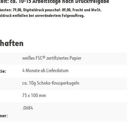
zeit: ca. 10-15 Arbeitstage nach Druckfreigabe
ekosten: 79,00, Digitaldruck pauschal: 89,00, Fracht und MwSt.
taldruck entfallen bei unverändertem Folgeauftrag.
chaften
weißes FSC® zertifiziertes Papier
ie:
4 Monate ab Lieferdatum
ca. 10g Schoko-Knusperkugeln
75 x 100 mm
.0684
mer: