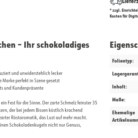
Liefer
* zzgl. Einricht
Kosten für Digi
hen – Ihr schokoladiges
Eigens
Folientyp:
Lagergarant
ziert und unwiderstehlich lecker
 Marke perfekt in Szene gesetzt
Inhalt:
ents und Kundenpräsente
Maße:
n Fest für die Sinne. Der zarte Schmelz feinster 35
rn, der bei jedem Bissen köstlich krachend
Ehemalige
zarter Röstaromatik, das Lust auf mehr macht.
Artikelnum
kleinen Schokoladenkugeln nicht nur Genuss,