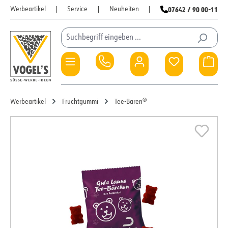
07642 / 90 00-11
Werbeartikel
|
Service
|
Neuheiten
|
Zum Hauptinhalt springen
Du hast 0 Pro
War
Werbeartikel
Fruchtgummi
Tee-Bären®
Bildergalerie überspringen