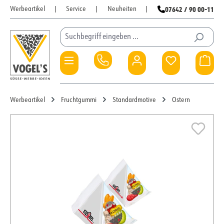
07642 / 90 00-11
Werbeartikel
|
Service
|
Neuheiten
|
Zum Hauptinhalt springen
Du hast 0 Pro
War
Werbeartikel
Fruchtgummi
Standardmotive
Ostern
Bildergalerie überspringen