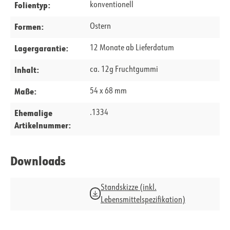
Folientyp:
konventionell
Formen:
Ostern
Lagergarantie:
12 Monate ab Lieferdatum
Inhalt:
ca. 12g Fruchtgummi
Maße:
54 x 68 mm
Ehemalige
.1334
Artikelnummer:
Downloads
Standskizze (inkl.
Lebensmittelspezifikation)