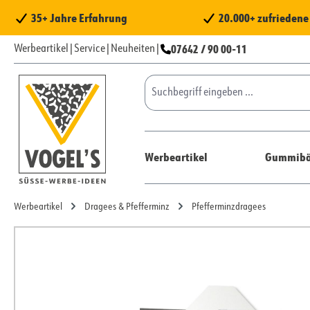
 Hauptinhalt springen
Zur Suche springen
Zur Hauptnavigation springen
35+ Jahre Erfahrung
20.000+ zufrieden
07642 / 90 00-11
Werbeartikel
|
Service
|
Neuheiten
|
Werbeartikel
Gummibä
Werbeartikel
Dragees & Pfefferminz
Pfefferminzdragees
Bildergalerie überspringen