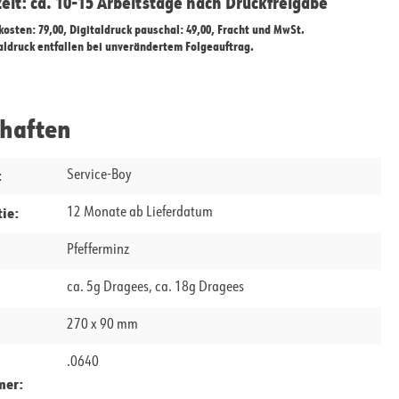
zeit: ca. 10-15 Arbeitstage nach Druckfreigabe
ekosten: 79,00, Digitaldruck pauschal: 49,00, Fracht und MwSt.
taldruck entfallen bei unverändertem Folgeauftrag.
chaften
:
Service-Boy
ie:
12 Monate ab Lieferdatum
Pfefferminz
ca. 5g Dragees, ca. 18g Dragees
270 x 90 mm
.0640
mer: