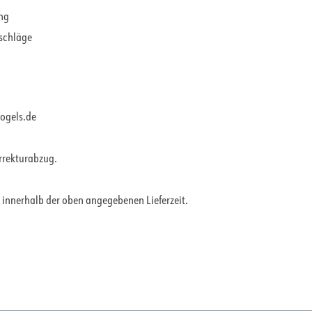
ung
rschläge
vogels.de
orrekturabzug.
 innerhalb der oben angegebenen Lieferzeit.