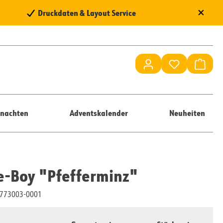
×
Druckdaten & Layout Service
Du hast 0 Pr
Waren
nachten
Adventskalender
Neuheiten
e-Boy "Pfefferminz"
10773003-0001