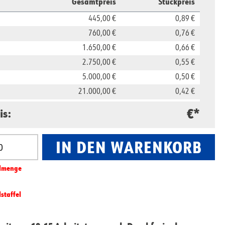
Gesamtpreis
Stückpreis
445,00 €
0,89 €
760,00 €
0,76 €
1.650,00 €
0,66 €
2.750,00 €
0,55 €
5.000,00 €
0,50 €
21.000,00 €
0,42 €
39.000,00 €
0,39 €
€*
is:
IN DEN WARENKORB
nzahl: Gib den gewünschten Wert ein oder benut
l­­menge
lstaffel