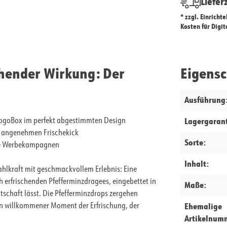
Liefer
* zzgl. Einricht
Kosten für Digi
schender Wirkung: Der
Eigens
Ausführung
Lagergarant
 LogoBox im perfekt abgestimmten Design
n, angenehmen Frischekick
Sorte:
tete Werbekampagnen
Inhalt:
ahlkraft mit geschmackvollem Erlebnis: Eine
ch erfrischenden Pfefferminzdragees, eingebettet in
Maße:
tschaft lässt. Die Pfefferminzdrops zergehen
Ehemalige
in willkommener Moment der Erfrischung, der
Artikelnum