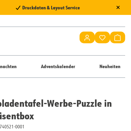
×
Druckdaten & Layout Service
Du hast 0 Pr
Waren
nachten
Adventskalender
Neuheiten
ladentafel-Werbe-Puzzle in
äsentbox
10740521-0001