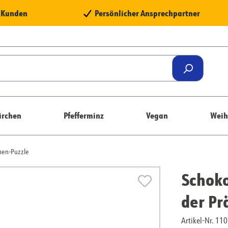
e Kunden
Persönlicher Ansprechpartner
rchen
Pfefferminz
Vegan
Weih
hen-Puzzle
Schoko
der Pr
Artikel-Nr. 1