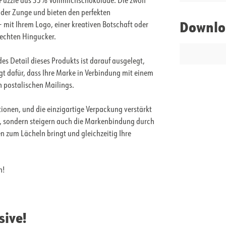
-Puzzle aus 35% Vollmilchschokolade. Die zwölf
f der Zunge und bieten den perfekten
Downlo
mit Ihrem Logo, einer kreativen Botschaft oder
echten Hingucker.
s Detail dieses Produkts ist darauf ausgelegt,
rgt dafür, dass Ihre Marke in Verbindung mit einem
in postalischen Mailings.
ionen, und die einzigartige Verpackung verstärkt
e, sondern steigern auch die Markenbindung durch
den zum Lächeln bringt und gleichzeitig Ihre
n!
sive!