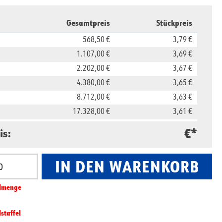
Gesamtpreis
Stückpreis
568,50 €
3,79 €
1.107,00 €
3,69 €
2.202,00 €
3,67 €
4.380,00 €
3,65 €
8.712,00 €
3,63 €
17.328,00 €
3,61 €
34.464,00 €
3,59 €
€*
is:
IN DEN WARENKORB
nzahl: Gib den gewünschten Wert ein oder benut
l­­menge
lstaffel