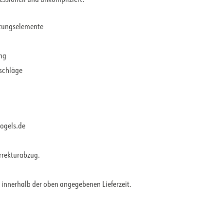
ltungselemente
ung
rschläge
vogels.de
orrekturabzug.
 innerhalb der oben angegebenen Lieferzeit.