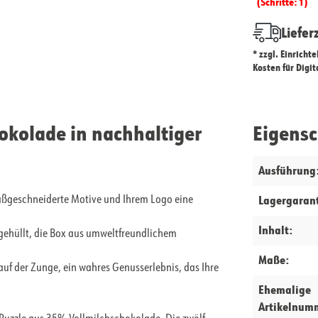
(Schritte: 1)
Liefer
* zzgl. Einricht
Kosten für Digi
okolade in nachhaltiger
Eigens
Ausführung
Lagergarant
maßgeschneiderte Motive und Ihrem Logo eine
Inhalt:
 gehüllt, die Box aus umweltfreundlichem
Maße:
uf der Zunge, ein wahres Genusserlebnis, das Ihre
Ehemalige
Artikelnum