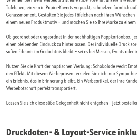
Verleihen Sie Ihrem Werbeauftritt eine süße Note mit unserem Werbe
Täfelchen, einzeln in Papier-Kuverts verpackt, schmelzen förmlich au
Genussmoment. Gestalten Sie jedes Täfelchen nach Ihren Wünschen – 
einem neuen Produktmotiv – und machen Sie so Ihre Marke zu einem 
Ob geordnet oder ungeordnet in der nachhaltigen Pappkartonbox, jede
einen bleibenden Eindruck zu hinterlassen. Der individuelle Druck so
süßen Erlebnis im Gedächtnis bleibt – sei es bei Messen, Events oder 
Nutzen Sie die Kraft der haptischen Werbung: Schokolade weckt Emot
den Effekt. Mit diesem Werbepräsent erzielen Sie nicht nur Sympathi
ein Erlebnis, das in Erinnerung bleibt. Ein Werbeartikel, der Ihre Kun
Werbebotschaft perfekt transportiert.
Lassen Sie sich diese süße Gelegenheit nicht entgehen – jetzt bestelle
Druckdaten- & Layout-Service inklu