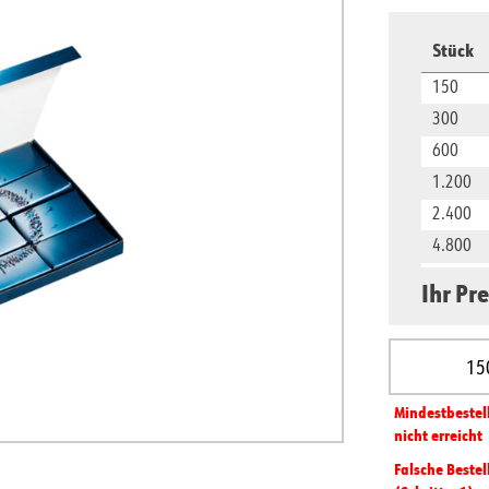
Stück
150
300
600
1.200
2.400
4.800
9.600
Ihr Pre
Produkt A
Mindest­­bestel
nicht erreicht
Falsche Bestel