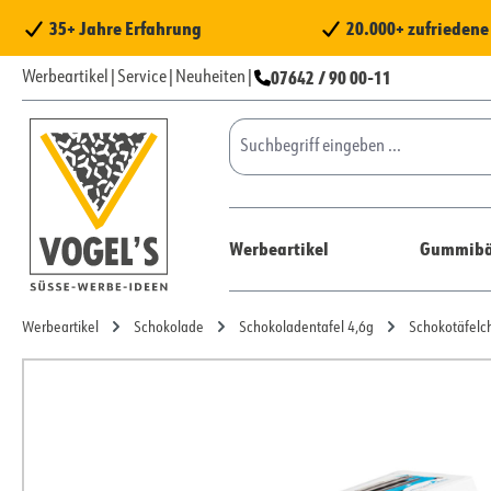
 Hauptinhalt springen
Zur Suche springen
Zur Hauptnavigation springen
35+ Jahre Erfahrung
20.000+ zufrieden
07642 / 90 00-11
Werbeartikel
|
Service
|
Neuheiten
|
Werbeartikel
Gummibä
Werbeartikel
Schokolade
Schokoladentafel 4,6g
Schokotäfelc
Bildergalerie überspringen