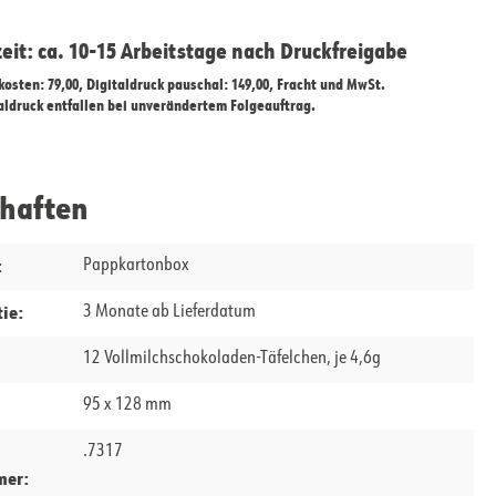
zeit: ca. 10-15 Arbeitstage nach Druckfreigabe
ekosten: 79,00, Digitaldruck pauschal: 149,00, Fracht und MwSt.
taldruck entfallen bei unverändertem Folgeauftrag.
chaften
:
Pappkartonbox
ie:
3 Monate ab Lieferdatum
12 Vollmilchschokoladen-Täfelchen, je 4,6g
95 x 128 mm
.7317
mer: