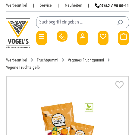
07642 / 90 00-11
Werbeartikel
|
Service
|
Neuheiten
|
Zum Hauptinhalt springen
Du hast 0 Pro
War
Werbeartikel
Fruchtgummi
Veganes Fruchtgummi
Vegane Früchte gelb
Bildergalerie überspringen