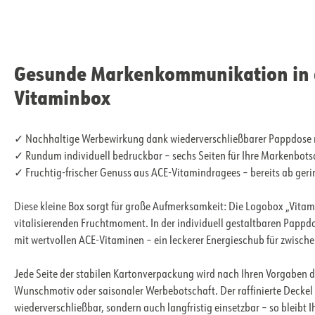
Gesunde Markenkommunikation in de
Vitaminbox
✓ Nachhaltige Werbewirkung dank wiederverschließbarer Pappdose m
✓ Rundum individuell bedruckbar – sechs Seiten für Ihre Markenbotsch
✓ Fruchtig-frischer Genuss aus ACE-Vitamindragees – bereits ab geri
Diese kleine Box sorgt für große Aufmerksamkeit: Die Logobox „Vita
vitalisierenden Fruchtmoment. In der individuell gestaltbaren Pappdo
mit wertvollen ACE-Vitaminen – ein leckerer Energieschub für zwisch
Jede Seite der stabilen Kartonverpackung wird nach Ihren Vorgaben d
Wunschmotiv oder saisonaler Werbebotschaft. Der raffinierte Deckel 
wiederverschließbar, sondern auch langfristig einsetzbar – so bleibt 