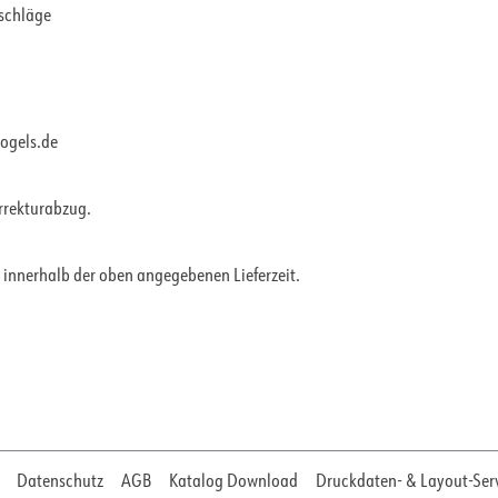
rschläge
vogels.de
orrekturabzug.
 innerhalb der oben angegebenen Lieferzeit.
Datenschutz
AGB
Katalog Download
Druckdaten- & Layout-Ser