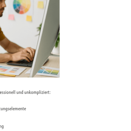
fessionell und unkompliziert:
ltungselemente
ung