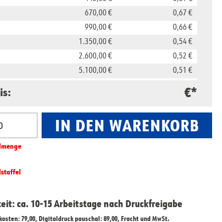
670,00 €
0,67 €
990,00 €
0,66 €
1.350,00 €
0,54 €
2.600,00 €
0,52 €
5.100,00 €
0,51 €
25.000,00 €
0,50 €
€*
is:
IN DEN WARENKORB
nzahl: Gib den gewünschten Wert ein oder benut
l­­menge
lstaffel
zeit: ca. 10-15 Arbeitstage nach Druckfreigabe
ekosten: 79,00, Digitaldruck pauschal: 89,00, Fracht und MwSt.