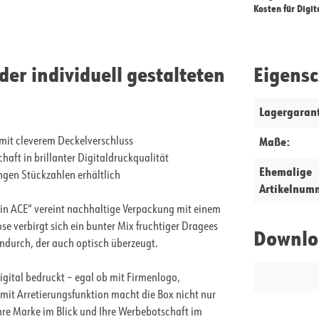
Kosten für Digi
r individuell gestalteten
Eigens
Lagergarant
Maße:
it cleverem Deckelverschluss
aft in brillanter Digitaldruckqualität
Ehemalige
ngen Stückzahlen erhältlich
Artikelnum
min ACE“ vereint nachhaltige Verpackung mit einem
se verbirgt sich ein bunter Mix fruchtiger Dragees
Downlo
endurch, der auch optisch überzeugt.
igital bedruckt – egal ob mit Firmenlogo,
mit Arretierungsfunktion macht die Box nicht nur
Ihre Marke im Blick und Ihre Werbebotschaft im