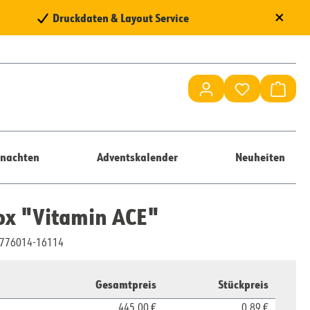
×
Druckdaten & Layout Service
Du hast 0 Pr
Waren
nachten
Adventskalender
Neuheiten
x "Vitamin ACE"
10776014-16114
Gesamtpreis
Stückpreis
445,00 €
0,89 €