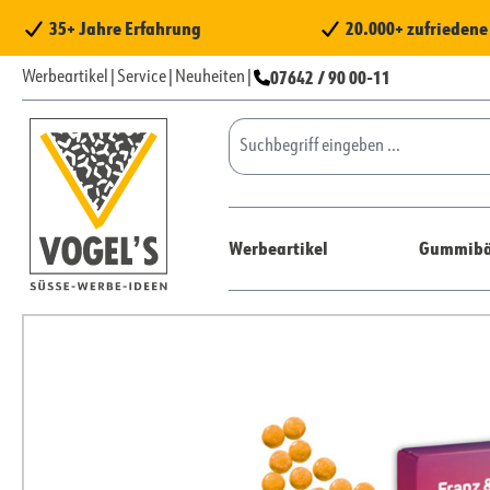
 Hauptinhalt springen
Zur Suche springen
Zur Hauptnavigation springen
35+ Jahre Erfahrung
20.000+ zufrieden
07642 / 90 00-11
Werbeartikel
|
Service
|
Neuheiten
|
Werbeartikel
Gummibä
Bildergalerie überspringen