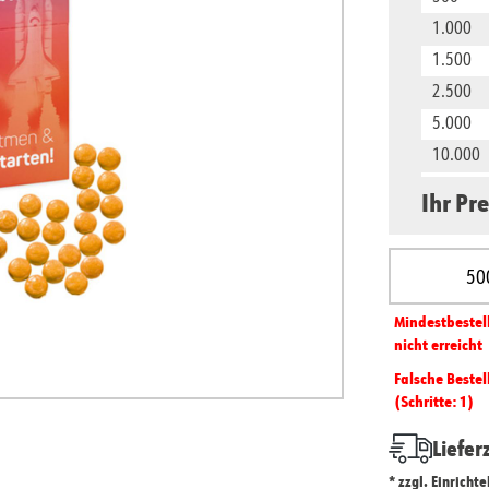
1.000
1.500
2.500
5.000
10.000
50.000
Ihr Pre
Produkt A
Mindest­­bestel
nicht erreicht
Falsche Bestel
(Schritte: 1)
Liefer
* zzgl. Einricht