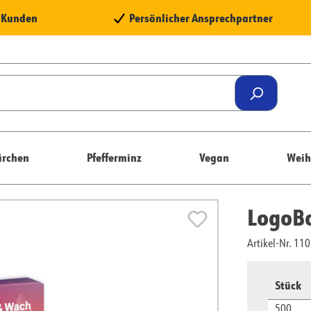
e Kunden
Persönlicher Ansprechpartner
rchen
Pfefferminz
Vegan
Weih
LogoBo
Artikel-Nr. 1
Stück
500