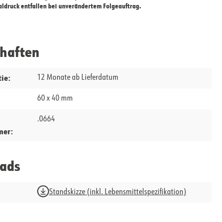
taldruck entfallen bei unverändertem Folgeauftrag.
chaften
ie:
12 Monate ab Lieferdatum
60 x 40 mm
.0664
mer:
ads
Standskizze (inkl. Lebensmittelspezifikation)