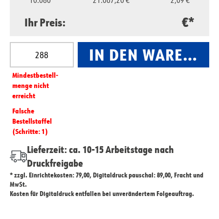
10.080
21.067,20 €
2,09 €
€*
Ihr Preis:
Produkt Anzahl: Gib den gewünschten Wert ein oder
IN DEN WARENKO
Mindest­­bestell­­
menge nicht
erreicht
Falsche
Bestellstaffel
(Schritte: 1)
Lieferzeit: ca. 10-15 Arbeitstage nach
Druckfreigabe
* zzgl. Einrichtekosten: 79,00, Digitaldruck pauschal: 89,00, Fracht und
MwSt.
Kosten für Digitaldruck entfallen bei unverändertem Folgeauftrag.