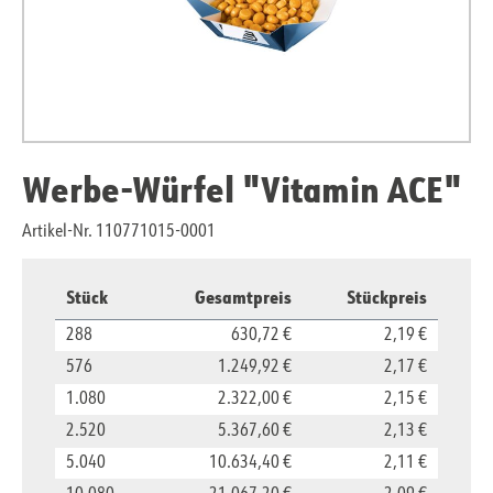
Werbe-Würfel "Vitamin ACE"
Artikel-Nr. 110771015-0001
Stück
Gesamtpreis
Stückpreis
288
630,72 €
2,19 €
576
1.249,92 €
2,17 €
1.080
2.322,00 €
2,15 €
2.520
5.367,60 €
2,13 €
5.040
10.634,40 €
2,11 €