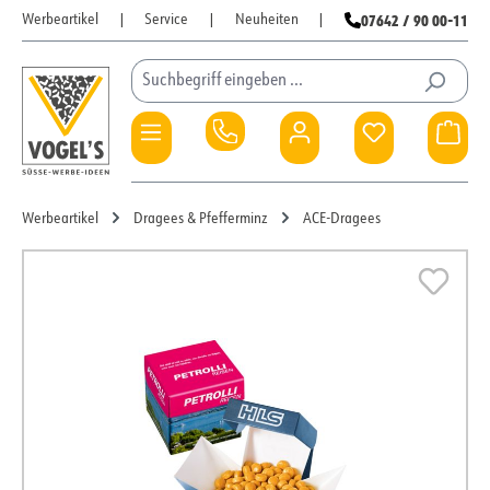
07642 / 90 00-11
Werbeartikel
|
Service
|
Neuheiten
|
Zum Hauptinhalt springen
Du hast 0 Pro
War
Werbeartikel
Dragees & Pfefferminz
ACE-Dragees
Bildergalerie überspringen