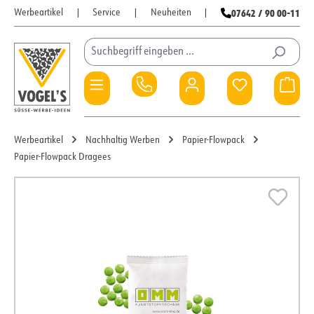
07642 / 90 00-11
Werbeartikel
|
Service
|
Neuheiten
|
Zum Hauptinhalt springen
Du hast 0 Pro
War
Werbeartikel
Nachhaltig Werben
Papier-Flowpack
Papier-Flowpack Dragees
Bildergalerie überspringen