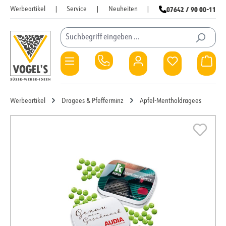
07642 / 90 00-11
Werbeartikel
|
Service
|
Neuheiten
|
Zum Hauptinhalt springen
Du hast 0 Pro
War
Werbeartikel
Dragees & Pfefferminz
Apfel-Mentholdragees
Bildergalerie überspringen