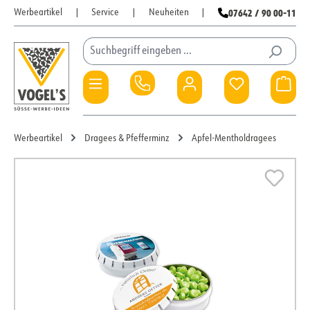
07642 / 90 00-11
Werbeartikel
|
Service
|
Neuheiten
|
Zum Hauptinhalt springen
Du hast 0 Pro
War
Werbeartikel
Dragees & Pfefferminz
Apfel-Mentholdragees
Bildergalerie überspringen