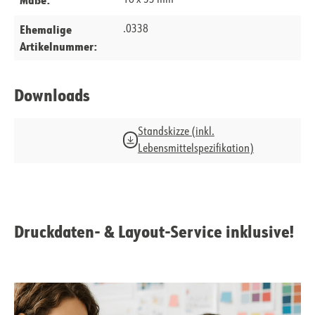
18 x 53 mm
Ehemalige
.0338
Artikelnummer:
Downloads
Standskizze (inkl.
Lebensmittelspezifikation)
Druckdaten- & Layout-Service inklusive!