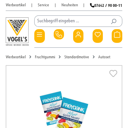
07642 / 90 00-11
Werbeartikel
|
Service
|
Neuheiten
|
Zum Hauptinhalt springen
Du hast 0 Pro
War
Werbeartikel
Fruchtgummi
Standardmotive
Autoset
Bildergalerie überspringen