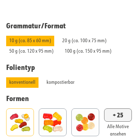
Grammatur/​Format
10 g (ca. 85 x 60 mm)
20 g (ca. 100 x 75 mm)
50 g (ca. 120 x 95 mm)
100 g (ca. 150 x 95 mm)
Folientyp
konventionell
kompostierbar
Formen
+ 25
Alle Motive
ansehen