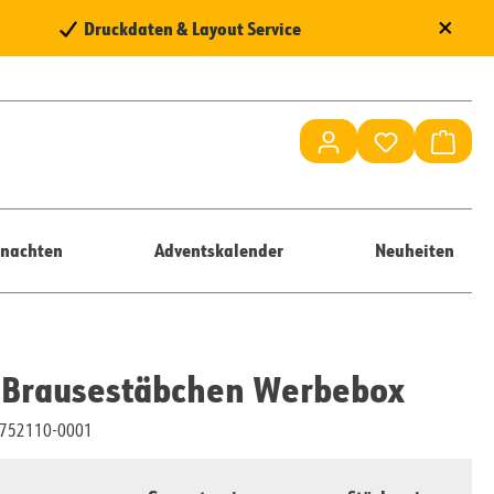
×
Druckdaten & Layout Service
Waren
nachten
Adventskalender
Neuheiten
-Brausestäbchen Werbebox
10752110-0001