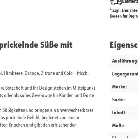
Liefer
* zzgl. Einricht
Kosten für Digi
prickelnde Süße mit
Eigens
Ausführung
Lagergarant
, Himbeere, Orange, Zitrone und Cola – frisch,
Marke:
hre Botschaft und Ihr Design stehen im Mittelpunkt
nts oder als süßes Give-away für Kunden und Gäste
Sorte:
en Süßigkeiten und bringen ein unverwechselbares
Inhalt:
das prickelnde Gefühl, begleitet von einem
Maße:
ften Knacken und gibt den erfrischenden