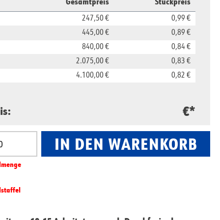
Gesamtpreis
Stückpreis
247,50 €
0,99 €
445,00 €
0,89 €
840,00 €
0,84 €
2.075,00 €
0,83 €
4.100,00 €
0,82 €
€*
is:
IN DEN WARENKORB
nzahl: Gib den gewünschten Wert ein oder benut
l­­menge
lstaffel