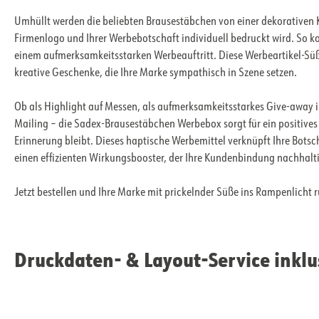
Umhüllt werden die beliebten Brausestäbchen von einer dekorativen K
Firmenlogo und Ihrer Werbebotschaft individuell bedruckt wird. So 
einem aufmerksamkeitsstarken Werbeauftritt. Diese Werbeartikel-Süßi
kreative Geschenke, die Ihre Marke sympathisch in Szene setzen.
Ob als Highlight auf Messen, als aufmerksamkeitsstarkes Give-away
Mailing – die Sadex-Brausestäbchen Werbebox sorgt für ein positive
Erinnerung bleibt. Dieses haptische Werbemittel verknüpft Ihre Botsch
einen effizienten Wirkungsbooster, der Ihre Kundenbindung nachhalti
Jetzt bestellen und Ihre Marke mit prickelnder Süße ins Rampenlicht 
Druckdaten- & Layout-Service inklu