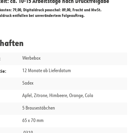
zeit: ca. 10-15 Arbeitstage nach Druckfreigabe
ekosten: 79,00, Digitaldruck pauschal: 89,00, Fracht und MwSt.
taldruck entfallen bei unverändertem Folgeauftrag.
chaften
:
Werbebox
ie:
12 Monate ab Lieferdatum
Sadex
Apfel, Zitrone, Himbeere, Orange, Cola
5 Brausestäbchen
65 x 70 mm