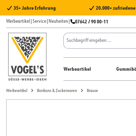
 Hauptinhalt springen
Zur Suche springen
Zur Hauptnavigation springen
35+ Jahre Erfahrung
20.000+ zufrieden
07642 / 90 00-11
Werbeartikel
|
Service
|
Neuheiten
|
Werbeartikel
Gummibä
Werbeartikel
Bonbons & Zuckerwaren
Brause
Bildergalerie überspringen