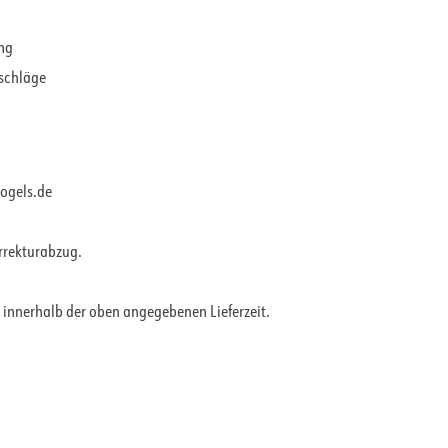
ung
rschläge
vogels.de
orrekturabzug.
 innerhalb der oben angegebenen Lieferzeit.