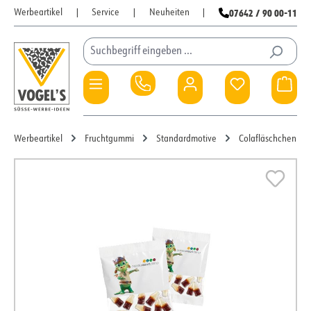
07642 / 90 00-11
Werbeartikel
|
Service
|
Neuheiten
|
Zum Hauptinhalt springen
Du hast 0 Pro
War
Werbeartikel
Fruchtgummi
Standardmotive
Colafläschchen
Bildergalerie überspringen