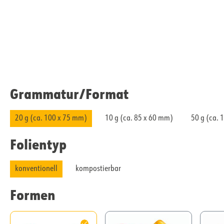
Grammatur/​Format
20 g (ca. 100 x 75 mm)
10 g (ca. 85 x 60 mm)
50 g (ca. 
Folientyp
konventionell
kompostierbar
Formen