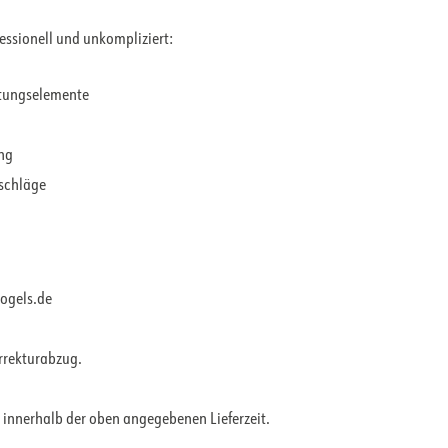
fessionell und unkompliziert:
ltungselemente
ung
rschläge
vogels.de
orrekturabzug.
 innerhalb der oben angegebenen Lieferzeit.