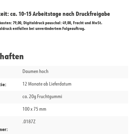
zeit: ca. 10-15 Arbeitstage nach Druckfreigabe
ekosten: 79,00, Digitaldruck pauschal: 49,00, Fracht und MwSt.
taldruck entfallen bei unverändertem Folgeauftrag.
chaften
Daumen hoch
ie:
12 Monate ab Lieferdatum
ca. 20g Fruchtgummi
100 x 75 mm
.0187Z
mer: