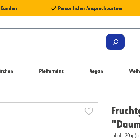
e Kunden
Persönlicher Ansprechpartner
rchen
Pfefferminz
Vegan
Weih
Fruch
"Daum
Inhalt: 20 g (