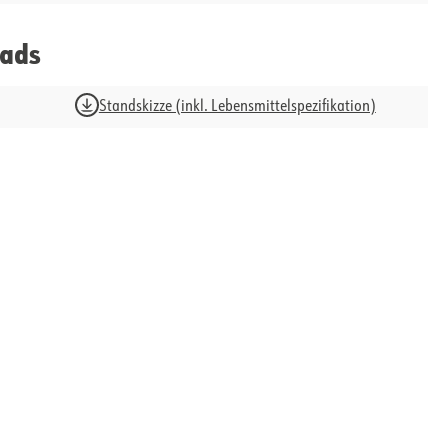
ads
Standskizze (inkl. Lebensmittelspezifikation)