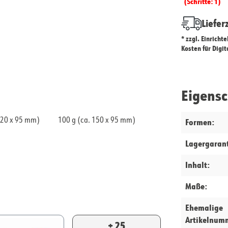
(Schritte: 1)
Liefer
* zzgl. Einricht
Kosten für Digi
Eigens
120 x 95 mm)
100 g (ca. 150 x 95 mm)
Formen:
Lagergarant
Inhalt:
Maße:
Ehemalige
Artikelnum
+ 25