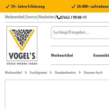
 Hauptinhalt springen
Zur Suche springen
Zur Hauptnavigation springen
35+ Jahre Erfahrung
20.000+ zufrieden
07642 / 90 00-11
Werbeartikel
|
Service
|
Neuheiten
|
Werbeartikel
Gummibä
Werbeartikel
Fruchtgummi
Standardmotive
Daumen hoch
Bildergalerie überspringen