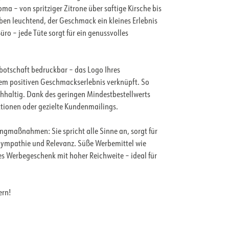
ma – von spritziger Zitrone über saftige Kirsche bis
ben leuchtend, der Geschmack ein kleines Erlebnis
üro – jede Tüte sorgt für ein genussvolles
ebotschaft bedruckbar – das Logo Ihres
em positiven Geschmackserlebnis verknüpft. So
chhaltig. Dank des geringen Mindestbestellwerts
ktionen oder gezielte Kundenmailings.
ngmaßnahmen: Sie spricht alle Sinne an, sorgt für
 Sympathie und Relevanz. Süße Werbemittel wie
es Werbegeschenk mit hoher Reichweite – ideal für
ern!