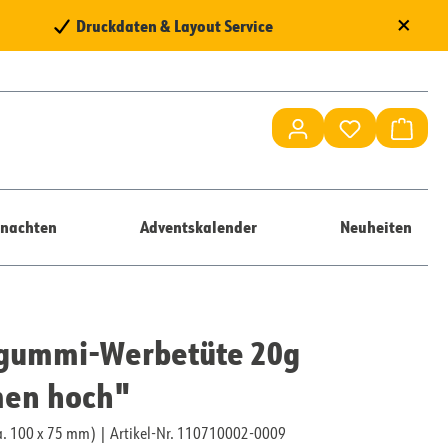
×
Druckdaten & Layout Service
Du hast 0 Pr
Waren
nachten
Adventskalender
Neuheiten
tgummi-Werbetüte 20g
en hoch"
ca. 100 x 75 mm)
|
Artikel-Nr. 110710002-0009