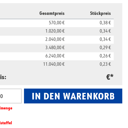
Gesamtpreis
Stückpreis
570,00 €
0,38 €
1.020,00 €
0,34 €
2.040,00 €
0,34 €
3.480,00 €
0,29 €
6.240,00 €
0,26 €
11.040,00 €
0,23 €
€*
is:
IN DEN WARENKORB
nzahl: Gib den gewünschten Wert ein oder benut
l­­menge
lstaffel