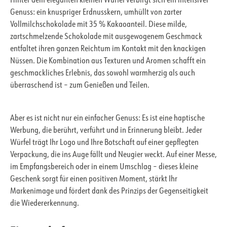
Hinter dem eleganten kleinen Würfel verbirgt sich ein intensiver
Genuss: ein knuspriger Erdnusskern, umhüllt von zarter
Vollmilchschokolade mit 35 % Kakaoanteil. Diese milde,
zartschmelzende Schokolade mit ausgewogenem Geschmack
entfaltet ihren ganzen Reichtum im Kontakt mit den knackigen
Nüssen. Die Kombination aus Texturen und Aromen schafft ein
geschmackliches Erlebnis, das sowohl warmherzig als auch
überraschend ist – zum Genießen und Teilen.
Aber es ist nicht nur ein einfacher Genuss: Es ist eine haptische
Werbung, die berührt, verführt und in Erinnerung bleibt. Jeder
Würfel trägt Ihr Logo und Ihre Botschaft auf einer gepflegten
Verpackung, die ins Auge fällt und Neugier weckt. Auf einer Messe,
im Empfangsbereich oder in einem Umschlag – dieses kleine
Geschenk sorgt für einen positiven Moment, stärkt Ihr
Markenimage und fördert dank des Prinzips der Gegenseitigkeit
die Wiedererkennung.