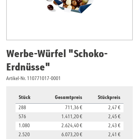
Werbe-Würfel "Schoko-
Erdnüsse"
Artikel-Nr. 110771017-0001
Stück
Gesamtpreis
Stückpreis
288
711,36 €
2,47 €
576
1.411,20 €
2,45 €
1.080
2.624,40 €
2,43 €
2.520
6.073,20 €
2,41 €