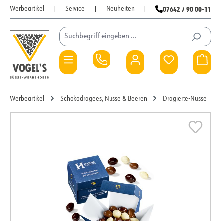
07642 / 90 00-11
Werbeartikel
|
Service
|
Neuheiten
|
Zum Hauptinhalt springen
Du hast 0 Pro
War
Werbeartikel
Schokodragees, Nüsse & Beeren
Dragierte-Nüsse
Bildergalerie überspringen