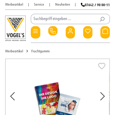
07642 / 90 00-11
Werbeartikel
|
Service
|
Neuheiten
|
Zum Hauptinhalt springen
Du hast 0 Pro
War
Werbeartikel
Fruchtgummi
Bildergalerie überspringen