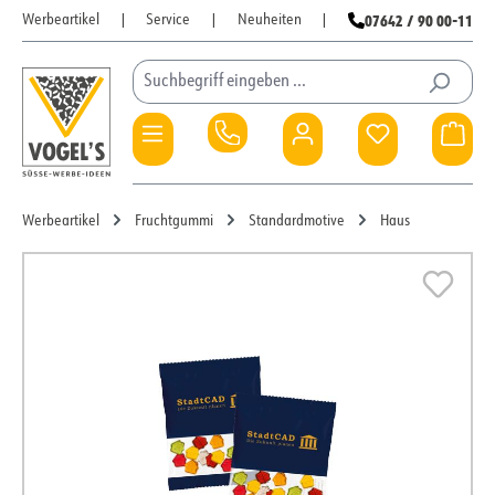
07642 / 90 00-11
Werbeartikel
|
Service
|
Neuheiten
|
Zum Hauptinhalt springen
Du hast 0 Pro
War
Werbeartikel
Fruchtgummi
Standardmotive
Haus
Bildergalerie überspringen