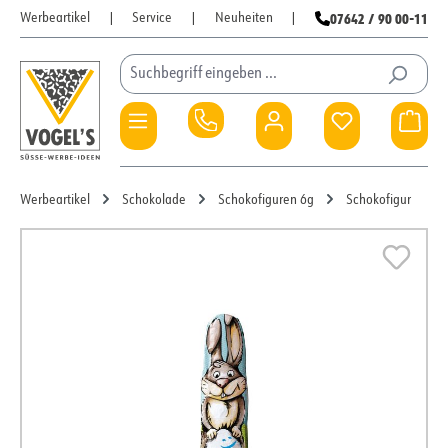
07642 / 90 00-11
Werbeartikel
|
Service
|
Neuheiten
|
Zum Hauptinhalt springen
Du hast 0 Pro
War
Werbeartikel
Schokolade
Schokofiguren 6g
Schokofigur
Bildergalerie überspringen