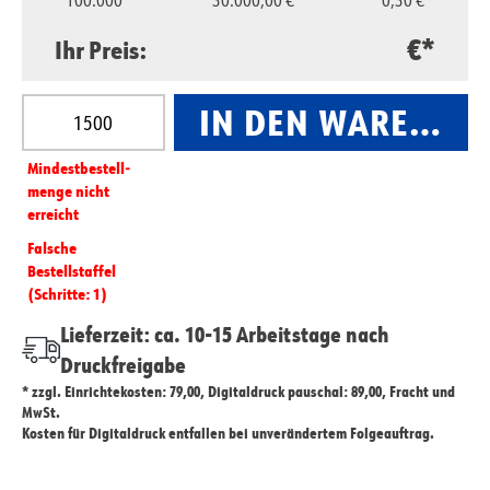
100.000
30.000,00 €
0,30 €
€*
Ihr Preis:
Produkt Anzahl: Gib den gewünschten Wert ein oder
IN DEN WARENKO
Mindest­­bestell­­
menge nicht
erreicht
Falsche
Bestellstaffel
(Schritte: 1)
Lieferzeit: ca. 10-15 Arbeitstage nach
Druckfreigabe
* zzgl. Einrichtekosten: 79,00, Digitaldruck pauschal: 89,00, Fracht und
MwSt.
Kosten für Digitaldruck entfallen bei unverändertem Folgeauftrag.