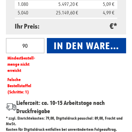
1.080
5.497,20 €
5,09 €
5.040
25.149,60 €
4,99 €
10.080
47.275,20 €
4,69 €
€*
Ihr Preis:
Produkt Anzahl: Gib den gewünschten Wert ein oder
IN DEN WARENKO
Mindest­­bestell­­
menge nicht
erreicht
Falsche
Bestellstaffel
(Schritte: 1)
Lieferzeit: ca. 10-15 Arbeitstage nach
Druckfreigabe
* zzgl. Einrichtekosten: 79,00, Digitaldruck pauschal: 89,00, Fracht und
MwSt.
Kosten für Digitaldruck entfallen bei unverändertem Folgeauftrag.