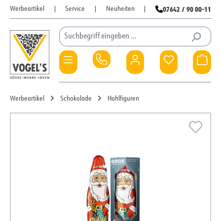
07642 / 90 00-11
Werbeartikel
|
Service
|
Neuheiten
|
Zum Hauptinhalt springen
Du hast 0 Pro
War
Werbeartikel
Schokolade
Hohlfiguren
Bildergalerie überspringen