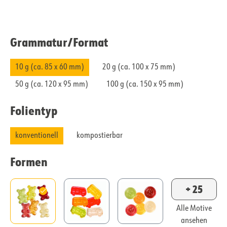
Grammatur/​Format
10 g (ca. 85 x 60 mm)
20 g (ca. 100 x 75 mm)
50 g (ca. 120 x 95 mm)
100 g (ca. 150 x 95 mm)
Folientyp
konventionell
kompostierbar
Formen
+ 25
Alle Motive
ansehen