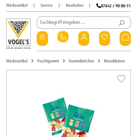
07642 / 90 00-11
Werbeartikel
|
Service
|
Neuheiten
|
Zum Hauptinhalt springen
Du hast 0 Pro
War
Werbeartikel
Fruchtgummi
Gummibärchen
Klassikbären
Bildergalerie überspringen