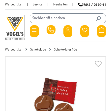
07642 / 90 00-11
Werbeartikel
|
Service
|
Neuheiten
|
Zum Hauptinhalt springen
Du hast 0 Pro
War
Werbeartikel
Schokolade
Schoko-Taler 10g
Bildergalerie überspringen