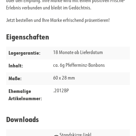
oder den Empfang. Ihre Marke wird mit einem positiven Frische-
Erlebnis verbunden und bleibt im Gedächtnis.
Jetzt bestellen und Ihre Marke erfrischend präsentieren!
Eigenschaften
Lagergarantie:
18 Monate ab Lieferdatum
Inhalt:
ca. 6g Pfefferminz-Bonbons
Maße:
60 x 28 mm
Ehemalige
.2012BP
Artikelnummer:
Downloads
Standskizze (inkl.