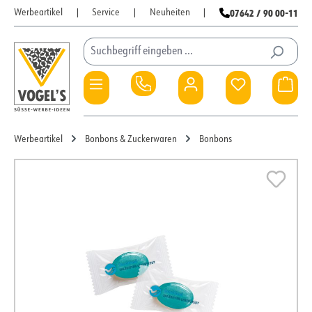
07642 / 90 00-11
Werbeartikel
|
Service
|
Neuheiten
|
Zum Hauptinhalt springen
Du hast 0 Pro
War
Werbeartikel
Bonbons & Zuckerwaren
Bonbons
Bildergalerie überspringen