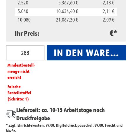
2.520
5.367,60 €
2,13 €
5.040
10.634,40 €
2,11 €
10.080
21.067,20 €
2,09 €
€*
Ihr Preis:
Produkt Anzahl: Gib den gewünschten Wert ein oder
IN DEN WARENKO
Mindest­­bestell­­
menge nicht
erreicht
Falsche
Bestellstaffel
(Schritte: 1)
Lieferzeit: ca. 10-15 Arbeitstage nach
Druckfreigabe
* zzgl. Einrichtekosten: 79,00, Digitaldruck pauschal: 89,00, Fracht und
MwSt.