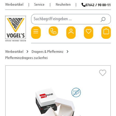
07642 / 90 00-11
Werbeartikel
|
Service
|
Neuheiten
|
Zum Hauptinhalt springen
Du hast 0 Pro
War
Werbeartikel
Dragees & Pfefferminz
Pfefferminzdragees zuckerfrei
Bildergalerie überspringen