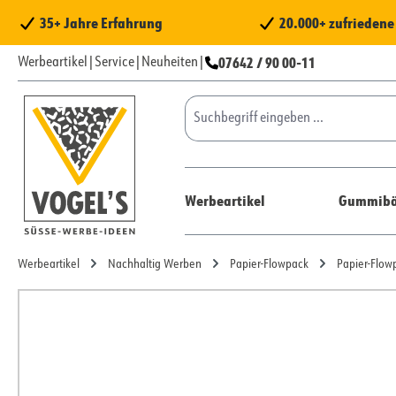
 Hauptinhalt springen
Zur Suche springen
Zur Hauptnavigation springen
35+ Jahre Erfahrung
20.000+ zufrieden
07642 / 90 00-11
Werbeartikel
|
Service
|
Neuheiten
|
Werbeartikel
Gummibä
Werbeartikel
Nachhaltig Werben
Papier-Flowpack
Papier-Flow
Bildergalerie überspringen