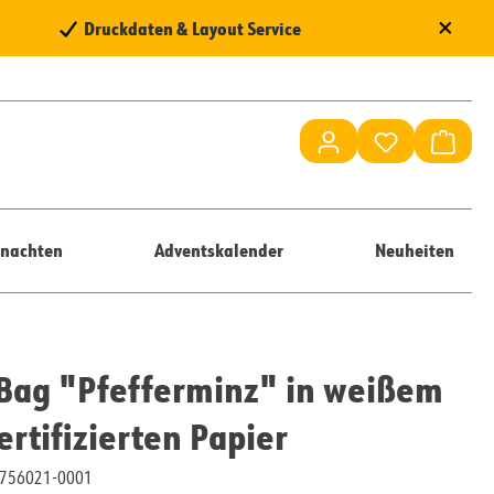
×
Druckdaten & Layout Service
Du hast 0 Pr
Waren
nachten
Adventskalender
Neuheiten
Bag "Pfefferminz" in weißem
ertifizierten Papier
10756021-0001