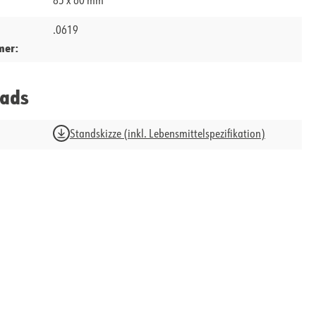
85 x 60 mm
.0619
mer:
ads
Standskizze (inkl. Lebensmittelspezifikation)