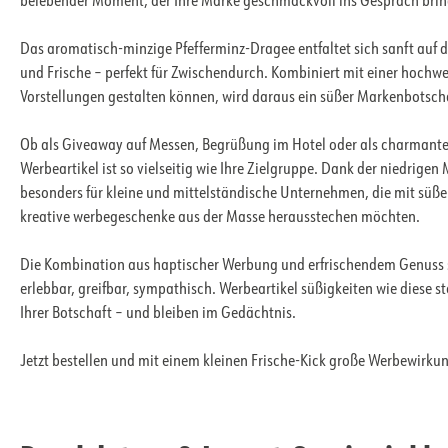
belebender Moment, der Ihre Marke geschmackvoll ins Gespräch brin
Das aromatisch-minzige Pfefferminz-Dragee entfaltet sich sanft auf d
und Frische – perfekt für Zwischendurch. Kombiniert mit einer hochwe
Vorstellungen gestalten können, wird daraus ein süßer Markenbotsch
Ob als Giveaway auf Messen, Begrüßung im Hotel oder als charmantes 
Werbeartikel ist so vielseitig wie Ihre Zielgruppe. Dank der niedrige
besonders für kleine und mittelständische Unternehmen, die mit süße
kreative werbegeschenke aus der Masse herausstechen möchten.
Die Kombination aus haptischer Werbung und erfrischendem Genuss s
erlebbar, greifbar, sympathisch. Werbeartikel süßigkeiten wie diese 
Ihrer Botschaft – und bleiben im Gedächtnis.
Jetzt bestellen und mit einem kleinen Frische-Kick große Werbewirkun