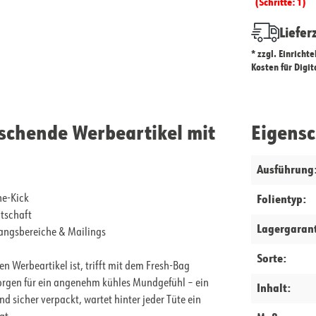
(Schritte: 1)
Liefer
* zzgl. Einricht
Kosten für Digi
ischende Werbeartikel mit
Eigens
Ausführung
Folientyp:
he-Kick
tschaft
Lagergarant
fangsbereiche & Mailings
Sorte:
 Werbeartikel ist, trifft mit dem Fresh-Bag
 sorgen für ein angenehm kühles Mundgefühl – ein
Inhalt:
nd sicher verpackt, wartet hinter jeder Tüte ein