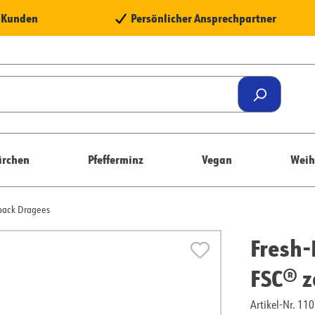
e Kunden
Persönlicher Ansprechpartner
rchen
Pfefferminz
Vegan
Weih
pack Dragees
Fresh-
FSC® z
Artikel-Nr. 1