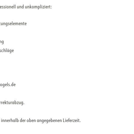
fessionell und unkompliziert:
ltungselemente
ung
rschläge
vogels.de
orrekturabzug.
 innerhalb der oben angegebenen Lieferzeit.