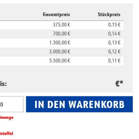
Gesamtpreis
Stückpreis
375,00 €
0,15 €
700,00 €
0,14 €
1.300,00 €
0,13 €
3.000,00 €
0,12 €
5.500,00 €
0,11 €
€*
is:
IN DEN WARENKORB
nzahl: Gib den gewünschten Wert ein oder benut
l­­menge
lstaffel