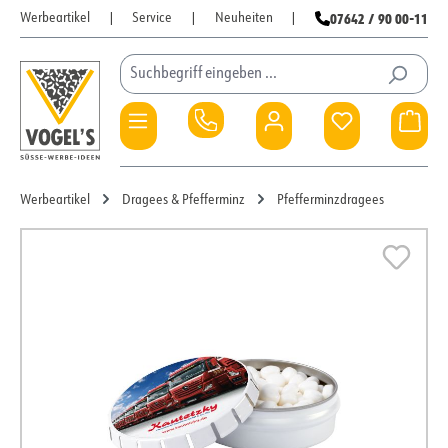
07642 / 90 00-11
Werbeartikel
|
Service
|
Neuheiten
|
Zum Hauptinhalt springen
Du hast 0 Pro
War
Werbeartikel
Dragees & Pfefferminz
Pfefferminzdragees
Bildergalerie überspringen