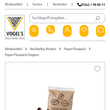
07642 / 90 00-11
Werbeartikel
|
Service
|
Neuheiten
|
Zum Hauptinhalt springen
Du hast 0 Pro
War
Werbeartikel
Nachhaltig Werben
Papier-Flowpack
Papier-Flowpack Dragees
Bildergalerie überspringen