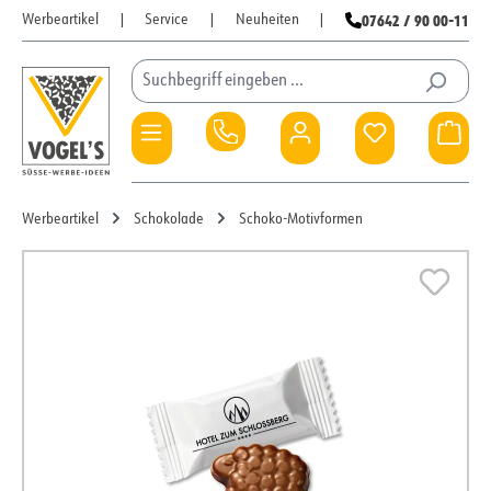
07642 / 90 00-11
Werbeartikel
|
Service
|
Neuheiten
|
Zum Hauptinhalt springen
Du hast 0 Pro
War
Werbeartikel
Schokolade
Schoko-Motivformen
Bildergalerie überspringen