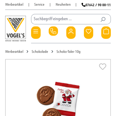
07642 / 90 00-11
Werbeartikel
|
Service
|
Neuheiten
|
Zum Hauptinhalt springen
Du hast 0 Pro
War
Werbeartikel
Schokolade
Schoko-Taler 10g
Bildergalerie überspringen