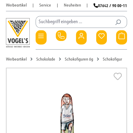
07642 / 90 00-11
Werbeartikel
|
Service
|
Neuheiten
|
Zum Hauptinhalt springen
Du hast 0 Pro
War
Werbeartikel
Schokolade
Schokofiguren 6g
Schokofigur
Bildergalerie überspringen