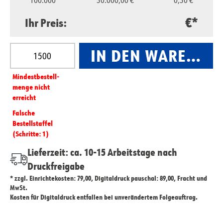
100.000
30.000,00 €
0,30 €
€*
Ihr Preis:
Produkt Anzahl: Gib den gewünschten Wert ein oder
IN DEN WARENKO
Mindest­­bestell­­
menge nicht
erreicht
Falsche
Bestellstaffel
(Schritte: 1)
Lieferzeit: ca. 10-15 Arbeitstage nach
Druckfreigabe
* zzgl. Einrichtekosten: 79,00, Digitaldruck pauschal: 89,00, Fracht und
MwSt.
Kosten für Digitaldruck entfallen bei unverändertem Folgeauftrag.