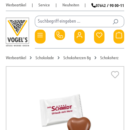
07642 / 90 00-11
Werbeartikel
|
Service
|
Neuheiten
|
Zum Hauptinhalt springen
Du hast 0 Pro
War
Werbeartikel
Schokolade
Schokoherzen 8g
Schokoherz
Bildergalerie überspringen