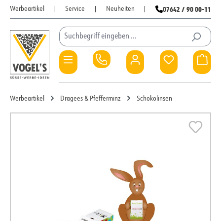
07642 / 90 00-11
Werbeartikel
|
Service
|
Neuheiten
|
Zum Hauptinhalt springen
Du hast 0 Pro
War
Werbeartikel
Dragees & Pfefferminz
Schokolinsen
Bildergalerie überspringen